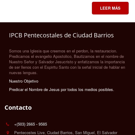
LEER MÁS
IPCB Pentecostales de Ciudad Barrios
Somos una Iglesia que creemos en el perdon, la restauracion.
Predicamos el evangelio Apostolico, Bautizamos en el nombre de
Nuestro Señor y Salvador Jesucristo y enfatizamos la importancia
de ser llenos con el Espiritu Santo con la señal inicial de hablar en
nuevas lenguas.
Nuestro Objetivo
Predicar el Nombre de Jesus por todos los medios posibles.
Contacto
+(503) 2665 - 9585
Pentecostes Live
,
Ciudad Barrios, San Miguel
,
El Salvador