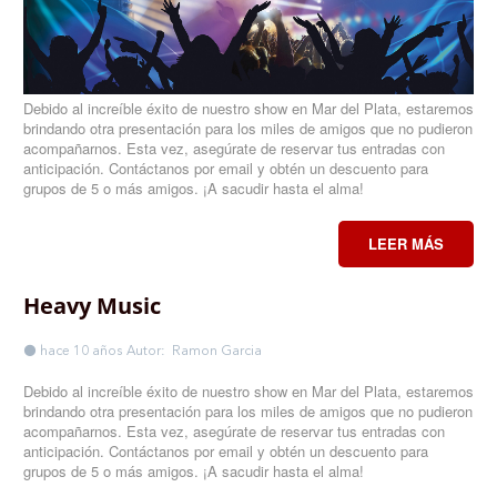
Debido al increíble éxito de nuestro show en Mar del Plata, estaremos
brindando otra presentación para los miles de amigos que no pudieron
acompañarnos. Esta vez, asegúrate de reservar tus entradas con
anticipación. Contáctanos por email y obtén un descuento para
grupos de 5 o más amigos. ¡A sacudir hasta el alma!
LEER MÁS
Heavy Music
hace 10 años
Autor: Ramon Garcia
Debido al increíble éxito de nuestro show en Mar del Plata, estaremos
brindando otra presentación para los miles de amigos que no pudieron
acompañarnos. Esta vez, asegúrate de reservar tus entradas con
anticipación. Contáctanos por email y obtén un descuento para
grupos de 5 o más amigos. ¡A sacudir hasta el alma!